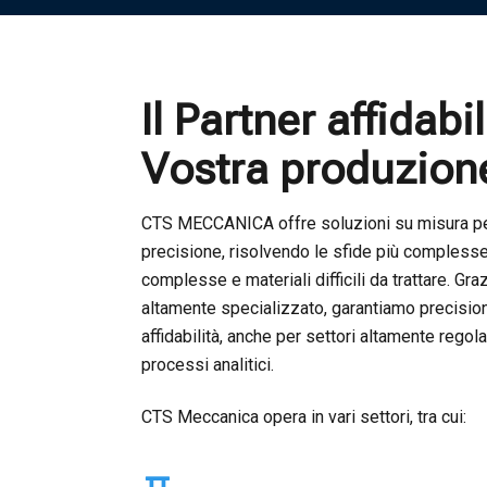
I
l
P
a
r
t
n
e
r
a
f
f
i
d
a
b
i
l
V
o
s
t
r
a
p
r
o
d
u
z
i
o
n
CTS MECCANICA offre soluzioni su misura per 
precisione, risolvendo le sfide più complesse 
complesse e materiali difficili da trattare. G
altamente specializzato, garantiamo precisio
affidabilità, anche per settori altamente regol
processi analitici.
CTS Meccanica opera in vari settori, tra cui: