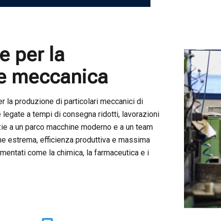
e
p
e
r
l
a
e
m
e
c
c
a
n
i
c
a
la produzione di particolari meccanici di
legate a tempi di consegna ridotti, lavorazioni
razie a un parco macchine moderno e a un team
ne estrema, efficienza produttiva e massima
amentati come la chimica, la farmaceutica e i