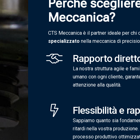
P
e
r
c
h
é
s
c
e
g
l
i
e
r
M
e
c
c
a
n
i
c
a
?
CTS Meccanica è il partner ideale per chi
specializzato
nella meccanica di precisio
Rapporto dirett
La nostra struttura agile e fami
umano con ogni cliente, garan
attenzione alla qualità.
Flessibilità e rap
Sappiamo quanto sia fondament
ritardi nella vostra produzione.
processo produttivo ottimizza