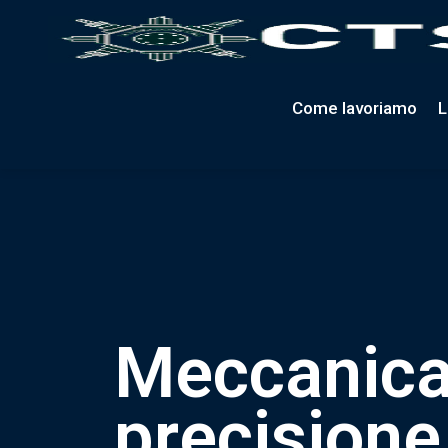
Come lavoriamo
L
M
e
c
c
a
n
i
c
p
r
e
c
i
s
i
o
n
e