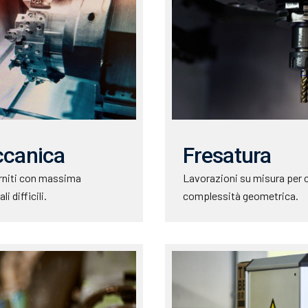
ccanica
Fresatura
orniti con massima
Lavorazioni su misura per 
i difficili.
complessità geometrica.