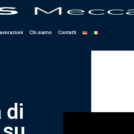
avorazioni
Chi siamo
Contatti
a
d
i
s
u