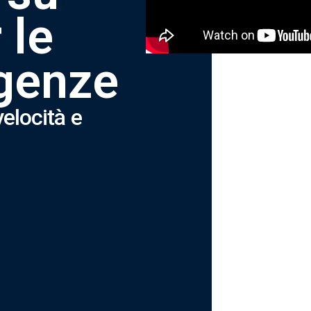
r
l
e
g
e
n
z
e
v
e
l
o
c
i
t
à
e