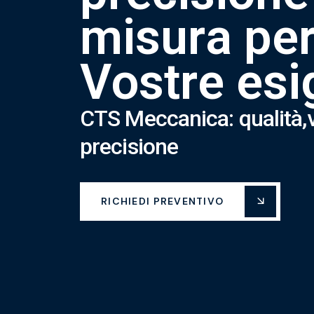
m
i
s
u
r
a
p
e
V
o
s
t
r
e
e
s
i
C
T
S
M
e
c
c
a
n
i
c
a
:
q
u
a
l
i
t
à
,
p
r
e
c
i
s
i
o
n
e
RICHIEDI PREVENTIVO